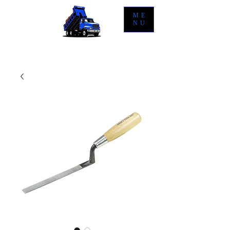
ME
NU